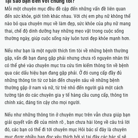
Tại sao bạn đến với chúng tôi?
Mỗi một chuyên mục đều đề cập đến những vấn đề liên quan
đến sức khỏe, giới tính khác nhau. Với chị em phụ nữ không thể
nào bỏ qua chuyên mục về làm đẹp, sức khỏe của phụ nữ mang
thai, chế độ dinh dưỡng hay những mẹo vặt trong cuộc sống
thường ngày, giúp cuộc sống này luôn tươi đẹp khỏe mạnh hơn.
Nếu như bạn là một người thích tìm tòi về những bệnh thường
gặp, vấn đề bạn đang gặp phải nhưng chưa rõ nguyên nhân thì
có thể ghé vào chuyên mục tra cứu tìm kiếm thông tin về bệnh
qua các dấu hiệu bạn đang gặp phải. Ở đó cung cấp đầy đủ
những thông tin từ cơ bản đến chuyên sâu về những bệnh
thường gặp ở nam và nữ, từ trẻ nhỏ đến người già một cách
tường tận do các chuyên gia y tế hàng cầu cung cấp, thông tin
chính xác, đáng tin cậy cho mọi người.
Nếu như những thông tin ở chuyên mục trên vẫn chưa giúp bạn
giải quyết vấn đề của mình rõ , bạn chưa hài lòng về câu trả lời
đó, các bạn có thể đi tới chuyên mục Hỏi bác sĩ đây là chuyên
mục được nhiều bạn đọc yêu thích bởi vì tại đây các bác sĩ sẽ