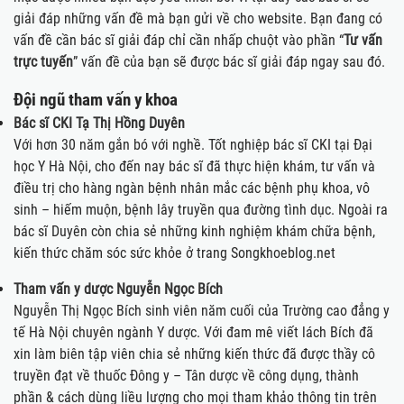
giải đáp những vấn đề mà bạn gửi về cho website. Bạn đang có
vấn đề cần bác sĩ giải đáp chỉ cần nhấp chuột vào phần “
Tư vấn
trực tuyến
” vấn đề của bạn sẽ được bác sĩ giải đáp ngay sau đó.
Đội ngũ tham vấn y khoa
Bác sĩ CKI Tạ Thị Hồng Duyên
Với hơn 30 năm gắn bó với nghề. Tốt nghiệp bác sĩ CKI tại Đại
học Y Hà Nội, cho đến nay bác sĩ đã thực hiện khám, tư vấn và
điều trị cho hàng ngàn bệnh nhân mắc các bệnh phụ khoa, vô
sinh – hiếm muộn, bệnh lây truyền qua đường tình dục. Ngoài ra
bác sĩ Duyên còn chia sẻ những kinh nghiệm khám chữa bệnh,
kiến thức chăm sóc sức khỏe ở trang Songkhoeblog.net
Tham vấn y dược Nguyễn Ngọc Bích
Nguyễn Thị Ngọc Bích sinh viên năm cuối của Trường cao đẳng y
tế Hà Nội chuyên ngành Y dược. Với đam mê viết lách Bích đã
xin làm biên tập viên chia sẻ những kiến thức đã được thầy cô
truyền đạt về thuốc Đông y – Tân dược về công dụng, thành
phần & cách dùng liều lượng cho mọi tham khảo thông tin trên