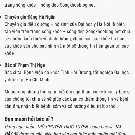
trang sống khỏe – sống đẹp Songkhoeblog.net
Chuyên gia Đặng Hà Ngân
Chuyên gia điều dưỡng – hộ sinh của Đại học y Hà Nội là biên
tập viên trên trang sống khỏe – sống đẹp Songkhoeblog.net chia
sẻ những kiến thức về dinh dưỡng, chăm sóc sức khỏe bà bầu,
sức khỏe sản phụ sau sinh và một số thông tin liên quan tới sức
khỏe
Bác sĩ Phạm Thị Nga
Bác sĩ tại Bệnh viện đa khoa Tỉnh Hải Dương, tốt nghiệp Đại học
y dược Tp. Hồ Chí Minh
Mong rằng những thông tin bởi đội ngũ tham vấn y khoa, y bác sĩ
của chúng tôi chia sẻ sẽ giúp các bạn có thêm thông tin về bệnh
cần tìm, nhận biết bệnh sớm và có hướng điều trị kịp thời.
Bạn muốn hỏi bác sĩ ?
Đừng ngại ngần TRÒ CHUYỆN TRỰC TUYẾN cùng bác sĩ
TẠI
ĐÂY
để được tư vấn. Nếu bạn vẫn còn thắc mắc muốn giải đáp!