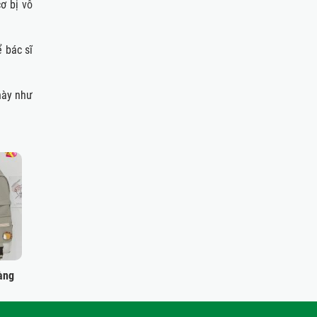
cơ bị
vô
 bác sĩ
này như
àng