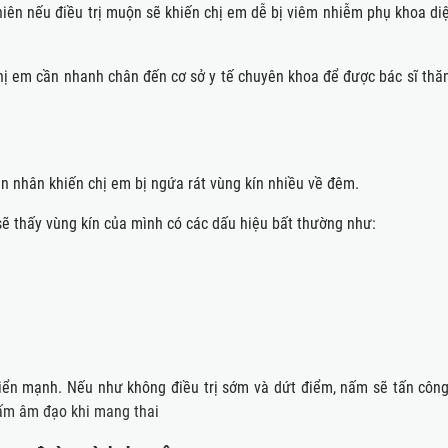
hiên nếu điều trị muộn sẽ khiến chị em dễ bị viêm nhiễm phụ khoa diệ
, chị em cần nhanh chân đến cơ sở y tế chuyên khoa để được bác sĩ th
 nhân khiến chị em bị ngứa rát vùng kín nhiều về đêm.
sẽ thấy vùng kín của mình có các dấu hiệu bất thường như:
iển mạnh. Nếu như không điều trị sớm và dứt điểm, nấm sẽ tấn côn
ấm âm đạo khi mang thai