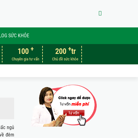
LOG SỨC KHỎE
+
+
100
200
tr
Chuyên gia tư vấn
Chủ đề sức khỏe
iấc ngủ
 về đêm