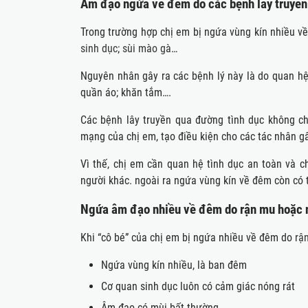
Âm đạo ngứa về đêm do các bệnh lây truyền
Trong trường hợp chị em bị ngứa vùng kín nhiều 
sinh dục
;
sùi mào gà
…
Nguyên nhân gây ra các bệnh lý này là do quan hệ
quần áo; khăn tắm….
Các bệnh lây truyền qua đường tình dục không c
mạng của chị em, tạo điều kiện cho các tác nhân g
Vì thế, chị em cần quan hệ tình dục an toàn và 
người khác. ngoài ra ngứa vùng kín về đêm còn có
Ngứa âm đạo nhiều về đêm do rận mu hoặc 
Khi “cô bé” của chị em bị ngứa nhiều về đêm do
rậ
Ngứa vùng kín nhiều, là ban đêm
Cơ quan sinh dục luôn có cảm giác nóng rát
Âm đạo có mùi bất thường.