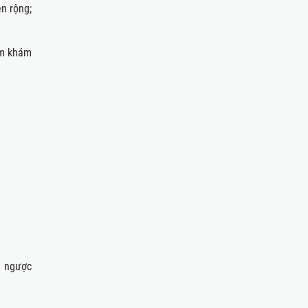
n rộng;
ăm khám
g ngược