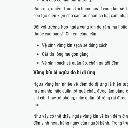
Rậm mu, nhiễm trùng trichomonas ở vùng kín sẽ k
còn tạo điều kiện cho các tác nhân có hại xâm nhậ
Đối với trường hợp ngứa vùng kín do rậm mu hoặc 
thuốc của bác sĩ. Chị em cũng cần:
Vệ sinh vùng kín sạch sẽ đúng cách
Cắt tỉa lông mu gọn gàng
Vệ sinh sạch sẽ quần áo, chăn ga gối đệm
Vùng kín bị ngứa do bị dị ứng
Ngứa vùng kín nhiều về đêm do dị ứng là hiện tư
rửa mạnh; mặc quần lót quá chật, được làm bằng c
chỉ cần thay xà phòng; mặc quần lót rộng rãi được
nữa.
Như vậy có thể thấy, ngứa vùng kín về ban đêm ở 
đến sinh hoạt hàng ngày của người bệnh. Trong tr