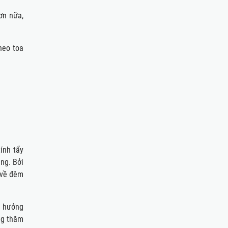
ơn nữa,
heo toa
ính tẩy
ng. Bởi
 về đêm
h hưởng
ng thăm