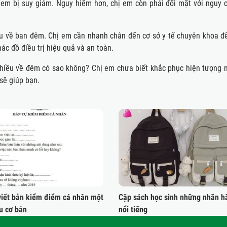
ị em bị suy giảm. Nguy hiểm hơn, chị em còn phải đối mặt với nguy 
iều về ban đêm. Chị em cần nhanh chân đến cơ sở y tế chuyên khoa để
ác đồ điều trị hiệu quả và an toàn.
hiều về đêm có sao không? Chị em chưa biết khắc phục hiện tượng 
 sẽ giúp bạn.
viết bản kiểm điểm cá nhân một
Cặp sách học sinh những nhãn h
u cơ bản
nổi tiếng