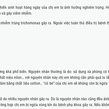
hiến sinh hoạt hàng ngày của chị em bị ảnh hưởng nghiêm trọng. H
p và gây viêm nhiễm.
nhiễm trùng trichomonas gây ra. Ngoài việc tuân thủ điều trị bệnh t
ợng khá phổ biến. Nguyên nhân thường là do: sử dụng xà phòng có t
hất niệu nilon… với nguyên nhân này chị em không cần phải quá lo lắ
 làm bằng chất liệu cotton… “cô bé” của chị em sẽ không còn bị ngứa
nữ do nhiều nguyên nhân gây ra. Dù là nguyên nhân nào cũng đều ản
ường hợp chị em bị ngứa vùng kín do bệnh phụ khoa gây ra. Nếu khô