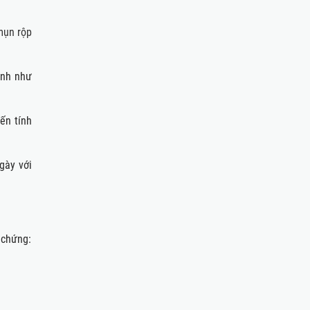
mụn rộp
ệnh như
ến tính
gày với
 chứng: