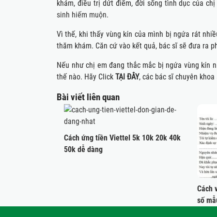
khám, điều trị dứt điểm, đời sống tình dục của ch
sinh hiếm muộn
.
Vì thế, khi thấy vùng kín của mình bị ngứa rát nh
thăm khám. Căn cứ vào kết quả, bác sĩ sẽ đưa ra ph
Nếu như chị em đang thắc mắc bị ngứa vùng kín n
thế nào. Hãy Click
TẠI ĐÂY
, các bác sĩ chuyên khoa
Bài viết liên quan
Cách ứng tiền Viettel 5k 10k 20k 40k
50k dễ dàng
Cách 
số mẫ