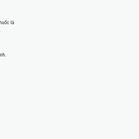
uốc là
.
̣nh.