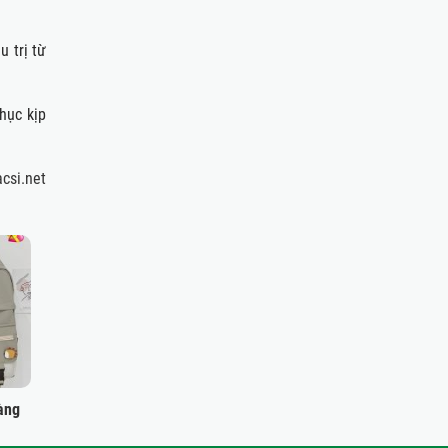
trị từ
ục kịp
csi.net
àng