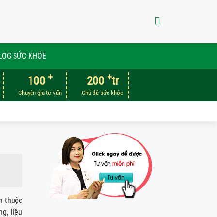
LOG SỨC KHỎE
+
+
100
200
tr
Chuyên gia tư vấn
Chủ đề sức khỏe
n thuộc
ng, liều