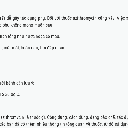
ất dễ gây tác dụng phụ. Đối với thuốc azithromycin cũng vậy. Việc s
 dụng phụ không mong muốn sau:
 Phân lỏng như nước hoặc có máu.
t, mệt mỏi, buồn ngủ, tim đập nhanh.
̀i bệnh cần lưu ý:
 15-30 độ C.
azithromycin là thuốc gì. Công dụng, cách dùng, dạng bào chế, tác du
 các bạn đã có thêm nhiều thông tin tổng quan về thuốc, từ đó sử dụ